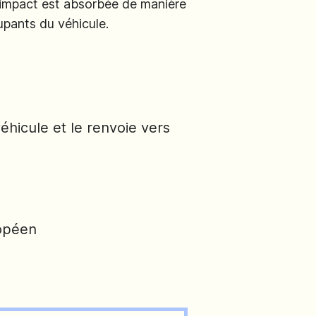
l'impact est absorbée de manière
upants du véhicule.
hicule et le renvoie vers
ropéen