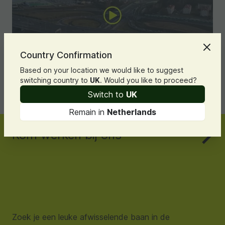
Country Confirmation
Based on your location we would like to suggest
switching country to
UK
. Would you like to proceed?
Switch to
UK
Remain in
Netherlands
Kom werken bij ons
Zoek je een leuke afwisselende baan in de