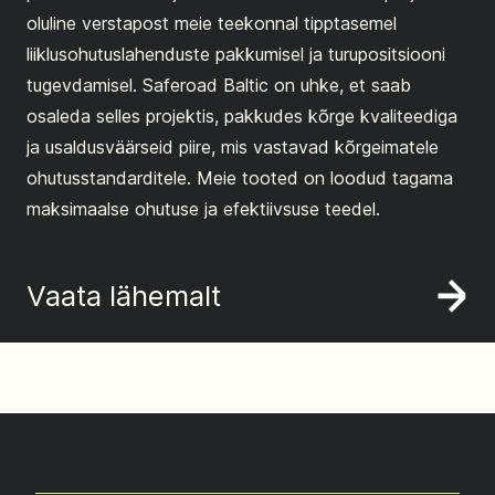
oluline verstapost meie teekonnal tipptasemel
liiklusohutuslahenduste pakkumisel ja turupositsiooni
tugevdamisel. Saferoad Baltic on uhke, et saab
osaleda selles projektis, pakkudes kõrge kvaliteediga
ja usaldusväärseid piire, mis vastavad kõrgeimatele
ohutusstandarditele. Meie tooted on loodud tagama
maksimaalse ohutuse ja efektiivsuse teedel.
Vaata lähemalt