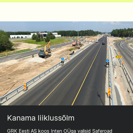
Kanama liiklussõlm
GRK Eesti AS koos Inten OÜga valisid Saferoad