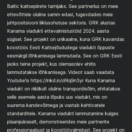
Baltic kaitsepiirete tarnijaks. See partnerlus on meie
ettevõttele oluline samm edasi, tugevdades meie
juhtpositsiooni liiklusohutuse sektoris. GRK alustas
Kanama viadukti ettevalmistustöid 2024. aasta
sügisel. See projekt on unikaalne, kuna GRK kavandas
koostöös Eesti Kaitsejõududega viadukti õppuste
eesmärgil lõhkamisega lammutada. See on GRK Eesti
jaoks teine projekt, kus olemasolev ehitis
lammutatakse lõhkamisega. Videot saab vaadata
Youtube'is https://lnkd.in/dRq9n3yr Kuna Kanama
viadukt on riiklikult oluline transpordisõlm, ehitatakse
selle asemele aasta lõpuks uus viadukt, mis on
suurema kandevõimega ja vastab kehtivatele
standarditele. Kanama viadukti lammutamine kulges
plaanipäraselt, demonstreerides meie partnerite
professionaalsust ja koostöövalmidust. See projekt on