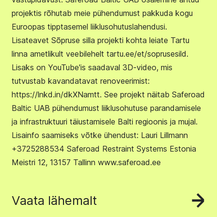
projektis rõhutab meie pühendumust pakkuda kogu
Euroopas tipptasemel liiklusohutuslahendusi.
Lisateavet Sõpruse silla projekti kohta leiate Tartu
linna ametlikult veebilehelt tartu.ee/et/soprusesild.
Lisaks on YouTube'is saadaval 3D-video, mis
tutvustab kavandatavat renoveerimist:
https://lnkd.in/dkXNamtt. See projekt näitab Saferoad
Baltic UAB pühendumust liiklusohutuse parandamisele
ja infrastruktuuri täiustamisele Balti regioonis ja mujal.
Lisainfo saamiseks võtke ühendust: Lauri Lillmann
+3725288534 Saferoad Restraint Systems Estonia
Meistri 12, 13157 Tallinn www.saferoad.ee
Vaata lähemalt