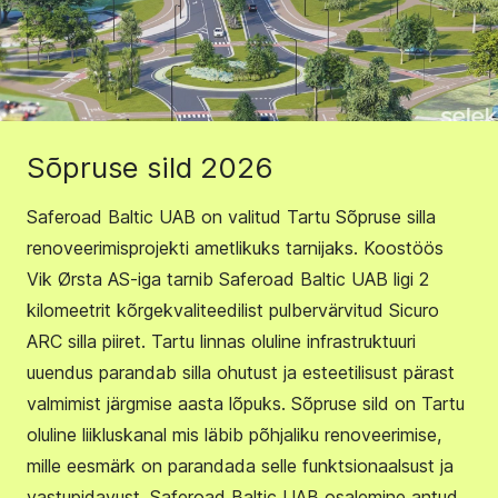
Sõpruse sild 2026
Saferoad Baltic UAB on valitud Tartu Sõpruse silla
renoveerimisprojekti ametlikuks tarnijaks. Koostöös
Vik Ørsta AS-iga tarnib Saferoad Baltic UAB ligi 2
kilomeetrit kõrgekvaliteedilist pulbervärvitud Sicuro
ARC silla piiret. Tartu linnas oluline infrastruktuuri
uuendus parandab silla ohutust ja esteetilisust pärast
valmimist järgmise aasta lõpuks. Sõpruse sild on Tartu
oluline liikluskanal mis läbib põhjaliku renoveerimise,
mille eesmärk on parandada selle funktsionaalsust ja
vastupidavust. Saferoad Baltic UAB osalemine antud