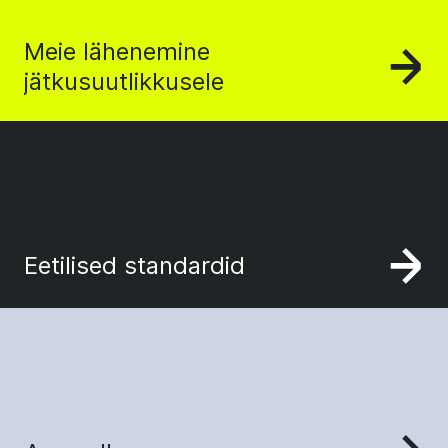
Meie lähenemine
jätkusuutlikkusele
Eetilised standardid