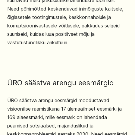
suunavad meid jätkusuutlike lahenduste loomisel.
Need põhimõtted keskenduvad inimõiguste kaitsele,
õiglasetele töötingimustele, keskkonnahoiule ja
korruptsioonivastasele võitlusele, pakkudes selgeid
suuniseid, kuidas luua positiivset mõju ja
vastutustundlikku ärikultuuri.
ÜRO säästva arengu eesmärgid
ÜRO säästva arengu eesmärgid moodustavad
visioonilise raamistikuna 17 ülemaailmset eesmärki ja
169 alaeesmärki, mille eesmärk on lahendada
peamised sotsiaalsed, majanduslikud ja
keskkonnaprobleemid aastaks 2030. Need eesmärgid