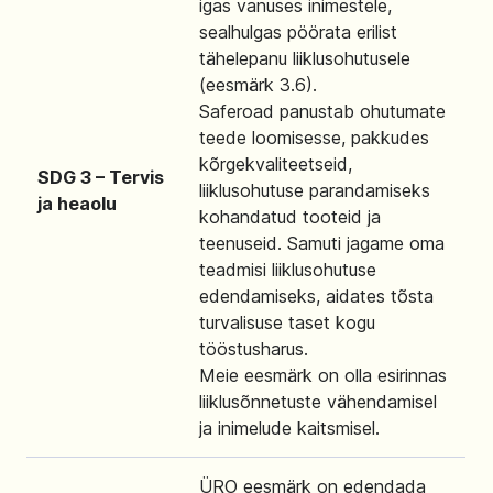
igas vanuses inimestele,
sealhulgas pöörata erilist
tähelepanu liiklusohutusele
(eesmärk 3.6).
Saferoad panustab ohutumate
teede loomisesse, pakkudes
kõrgekvaliteetseid,
SDG 3 – Tervis
liiklusohutuse parandamiseks
ja heaolu
kohandatud tooteid ja
teenuseid. Samuti jagame oma
teadmisi liiklusohutuse
edendamiseks, aidates tõsta
turvalisuse taset kogu
tööstusharus.
Meie eesmärk on olla esirinnas
liiklusõnnetuste vähendamisel
ja inimelude kaitsmisel.
ÜRO eesmärk on edendada