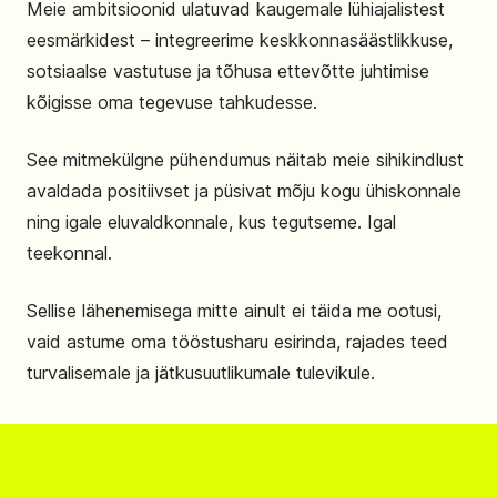
Meie ambitsioonid ulatuvad kaugemale lühiajalistest
eesmärkidest – integreerime keskkonnasäästlikkuse,
sotsiaalse vastutuse ja tõhusa ettevõtte juhtimise
kõigisse oma tegevuse tahkudesse.
See mitmekülgne pühendumus näitab meie sihikindlust
avaldada positiivset ja püsivat mõju kogu ühiskonnale
ning igale eluvaldkonnale, kus tegutseme. Igal
teekonnal.
Sellise lähenemisega mitte ainult ei täida me ootusi,
vaid astume oma tööstusharu esirinda, rajades teed
turvalisemale ja jätkusuutlikumale tulevikule.