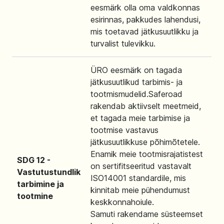
eesmärk olla oma valdkonnas
esirinnas, pakkudes lahendusi,
mis toetavad jätkusuutlikku ja
turvalist tulevikku.
ÜRO eesmärk on tagada
jätkusuutlikud tarbimis- ja
tootmismudelid.Saferoad
rakendab aktiivselt meetmeid,
et tagada meie tarbimise ja
tootmise vastavus
jätkusuutlikkuse põhimõtetele.
Enamik meie tootmisrajatistest
SDG 12 -
on sertifitseeritud vastavalt
Vastutustundlik
ISO14001 standardile, mis
tarbimine ja
kinnitab meie pühendumust
tootmine
keskkonnahoiule.
Samuti rakendame süsteemset