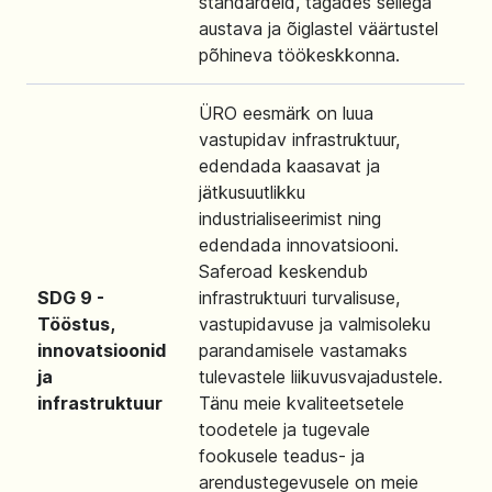
standardeid, tagades sellega
austava ja õiglastel väärtustel
põhineva töökeskkonna.
ÜRO eesmärk on luua
vastupidav infrastruktuur,
edendada kaasavat ja
jätkusuutlikku
industrialiseerimist ning
edendada innovatsiooni.
Saferoad keskendub
SDG 9 -
infrastruktuuri turvalisuse,
Tööstus,
vastupidavuse ja valmisoleku
innovatsioonid
parandamisele vastamaks
ja
tulevastele liikuvusvajadustele.
infrastruktuur
Tänu meie kvaliteetsetele
toodetele ja tugevale
fookusele teadus- ja
arendustegevusele on meie