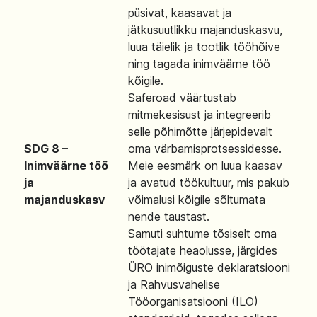
püsivat, kaasavat ja
jätkusuutlikku majanduskasvu,
luua täielik ja tootlik tööhõive
ning tagada inimväärne töö
kõigile.
Saferoad väärtustab
mitmekesisust ja integreerib
selle põhimõtte järjepidevalt
SDG 8 –
oma värbamisprotsessidesse.
Inimväärne töö
Meie eesmärk on luua kaasav
ja
ja avatud töökultuur, mis pakub
majanduskasv
võimalusi kõigile sõltumata
nende taustast.
Samuti suhtume tõsiselt oma
töötajate heaolusse, järgides
ÜRO inimõiguste deklaratsiooni
ja Rahvusvahelise
Tööorganisatsiooni (ILO)