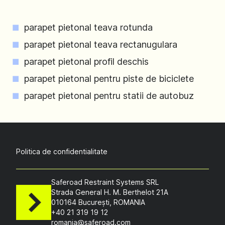
parapet pietonal teava rotunda
parapet pietonal teava rectanugulara
parapet pietonal profil deschis
parapet pietonal pentru piste de biciclete
parapet pietonal pentru statii de autobuz
Politica de confidentialitate
Saferoad Restraint Systems SRL
Strada General H. M. Berthelot 21A
010164 București, ROMANIA
+40 21 319 19 12
romania@saferoad.com