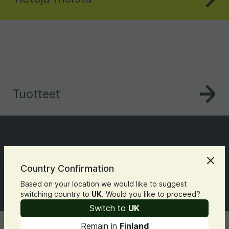
Tuotteet
Country Confirmation
Based on your location we would like to suggest
Yhteystiedot
switching country to
UK
. Would you like to proceed?
Switch to
UK
Remain in
Finland