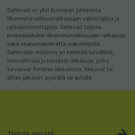
Saferoad on yksi Euroopan johtavista
liikenneturvallisuusratkaisujen valmistajista ja
ratkaisutoimittajista. Saferoad tarjoaa
korkealaatuisia liikenneturvallisuuden ratkaisuja
sekä viranomaisille että urakoitsijoille.
Saferoadin missiona on kehittää turvallisia,
innovatiivisia ja kestäviä ratkaisuja, jotka
turvaavat ihmisten liikkumista; liikkuvat he
sitten jalkaisin, pyörällä tai autolla.
Tietoja meistä