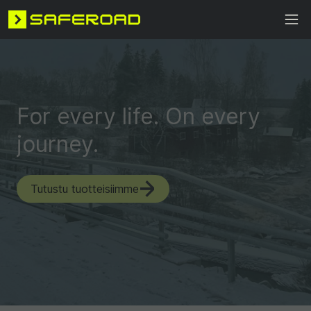
For every life. On every
journey.
Tutustu tuotteisiimme