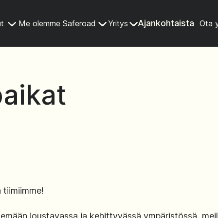
Ajankohtaista
ut
Me olemme Saferoad
Yritys
Ota 
aikat
a tiimiimme!
emään joustavassa ja kehittyvässä ympäristössä, meillä 