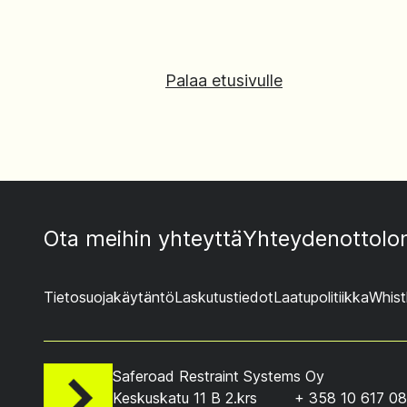
Palaa etusivulle
Ota meihin yhteyttä
Yhteydenottol
Tietosuojakäytäntö
Laskutustiedot
Laatupolitiikka
Whist
Saferoad Restraint Systems Oy
Keskuskatu 11 B 2.krs
+ 358 10 617 0