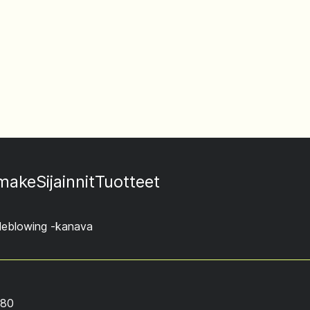
omake
Sijainnit
Tuotteet
leblowing -kanava
880