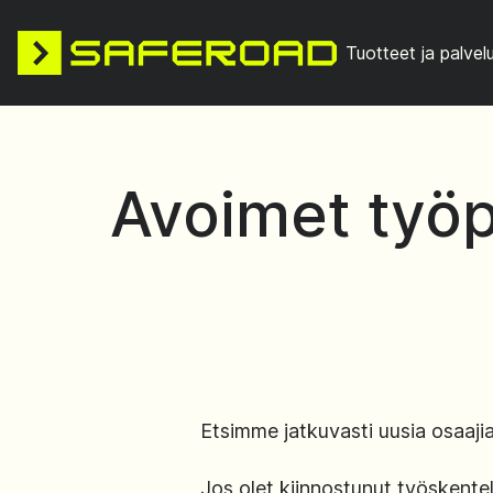
Tuotteet ja palvel
Avoimet työp
Etsimme jatkuvasti uusia osaaji
Jos olet kiinnostunut työskentel