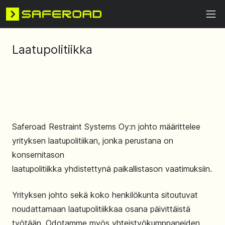
Laatupolitiikka
Saferoad Restraint Systems Oy:n johto määrittelee
yrityksen laatupolitiikan, jonka perustana on
konsernitason
laatupolitiikka yhdistettynä paikallistason vaatimuksiin.
Yrityksen johto sekä koko henkilökunta sitoutuvat
noudattamaan laatupolitiikkaa osana päivittäistä
työtään. Odotamme myös yhteistyökumppaneiden