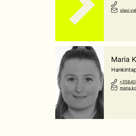
olavi.v
Maria 
Hankintap
+35840
maria.k