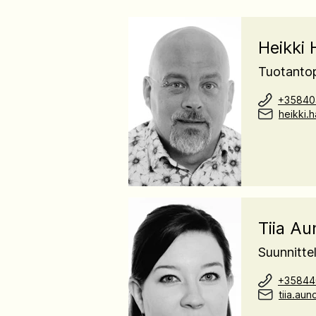
Heikki 
Tuotantop
+35840
heikki.
Tiia Au
Suunnitte
+35844
tiia.au