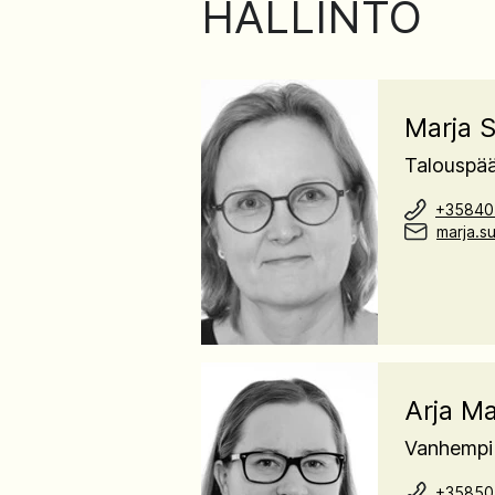
HALLINTO
Marja 
Talouspää
+35840
marja.s
Arja Ma
Vanhempi 
+35850