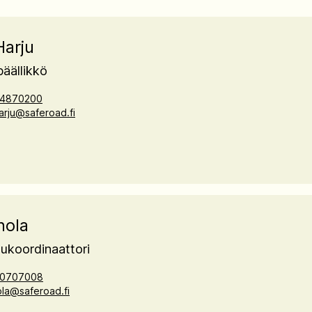
Harju
äällikkö
4870200
harju@saferoad.fi
nola
lukoordinaattori
0707008
nola@saferoad.fi