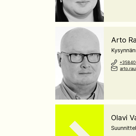
Arto R
Kysynnäns
+35840
arto.ra
Olavi V
Suunnittel