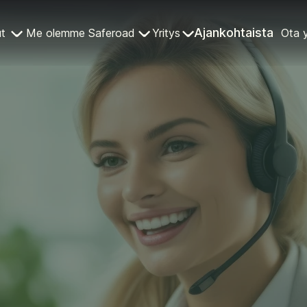
Ajankohtaista
ut
Me olemme Saferoad
Yritys
Ota 