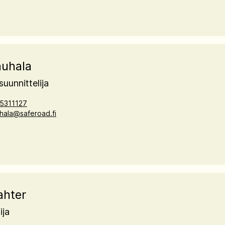
auhala
uunnittelija
5311127
uhala@saferoad.fi
ahter
ija