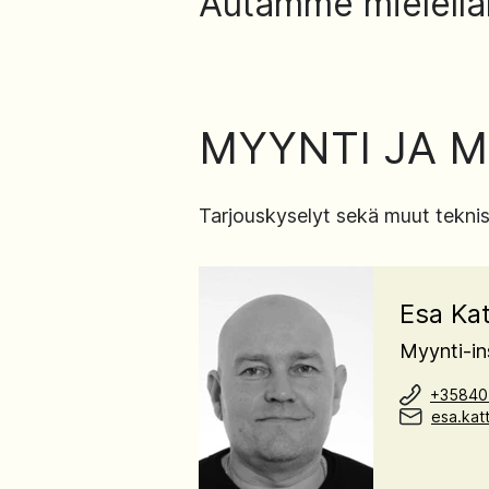
Autamme mielell
MYYNTI JA M
Tarjouskyselyt sekä muut tekni
Esa Kat
Myynti-in
+35840
esa.kat