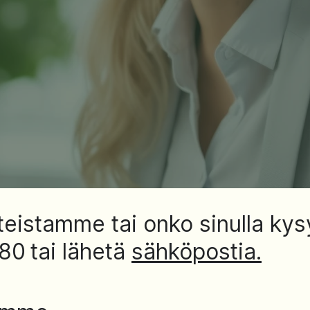
tteistamme tai onko sinulla kys
880
tai lähetä
sähköpostia.