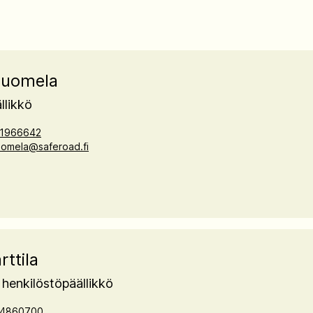
Suomela
llikkö
1966642
uomela@saferoad.fi
rttila
henkilöstöpäällikkö
4860700