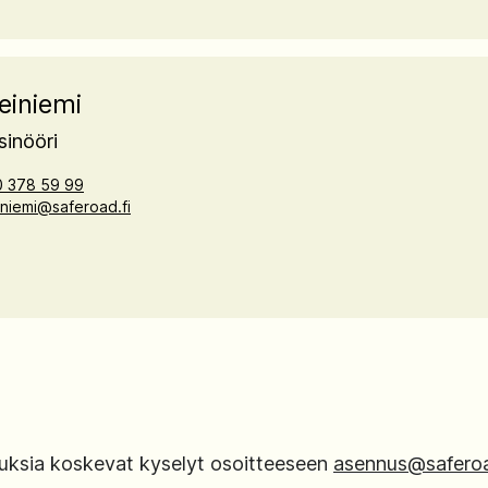
einiemi
sinööri
 378 59 99
einiemi@saferoad.fi
uksia koskevat kyselyt osoitteeseen
asennus@saferoa