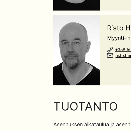
Risto H
Myynti-in
+358 50
risto.h
TUOTANTO
Asennuksen aikataulua ja asenn