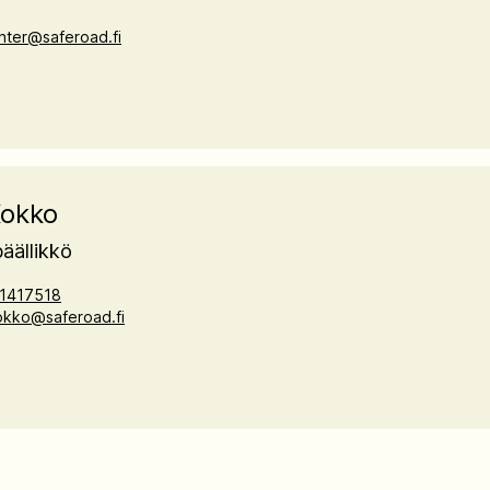
ahter@saferoad.fi
Kokko
äällikkö
1417518
okko@saferoad.fi