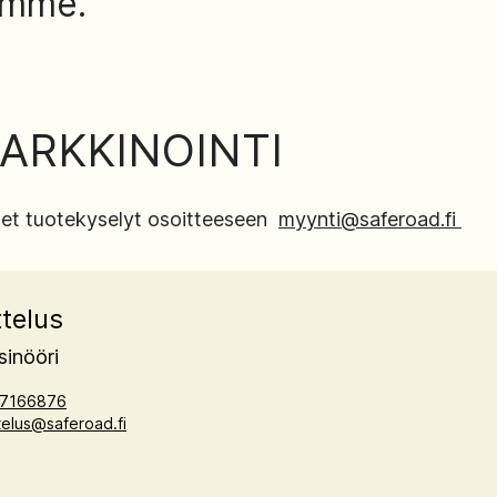
ämme.
ARKKINOINTI
set tuotekyselyt osoitteeseen
myynti@saferoad.fi
telus
sinööri
7166876
telus@saferoad.fi