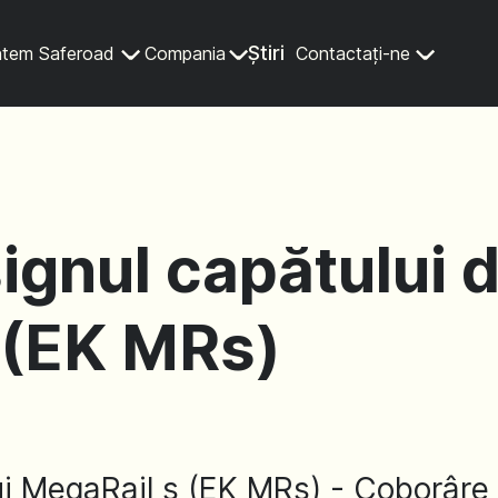
Știri
ntem Saferoad
Compania
Contactați-ne
gnul capătului d
 (EK MRs)
ui MegaRail s (EK MRs) - Coborâre 