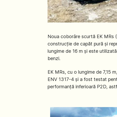
Noua coborâre scurtă EK MRs (P4
construcție de capăt pură și rep
lungime de 16 m și este utilizată
benzi.
EK MRs, cu o lungime de 7,15 m,
ENV 1317-4 și a fost testat pen
performanță inferioară P2D, astf