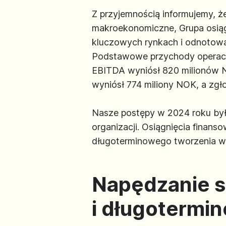
Z przyjemnością informujemy, ż
makroekonomiczne, Grupa osiąg
kluczowych rynkach i odnotowal
Podstawowe przychody operacyj
EBITDA wyniósł 820 milionów N
wyniósł 774 miliony NOK, a zg
Nasze postępy w 2024 roku były
organizacji. Osiągnięcia finan
długoterminowego tworzenia wa
Napędzanie s
i długotermi