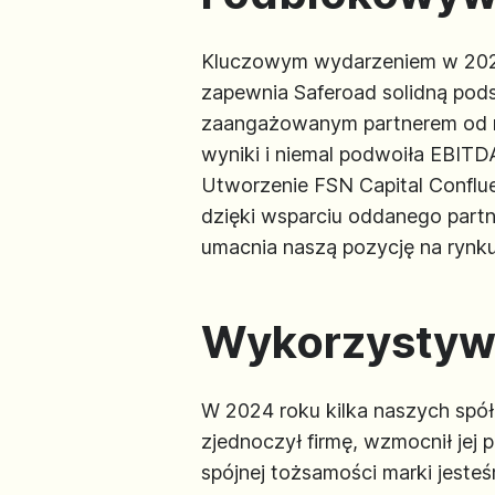
Kluczowym wydarzeniem w 2024 
zapewnia Saferoad solidną podst
zaangażowanym partnerem od mo
wyniki i niemal podwoiła EBITD
Utworzenie FSN Capital Conflue
dzięki wsparciu oddanego partne
umacnia naszą pozycję na rynku
Wykorzystywa
W 2024 roku kilka naszych spółe
zjednoczył firmę, wzmocnił jej 
spójnej tożsamości marki jesteś