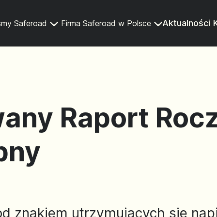
Aktualności
śmy Saferoad
Firma Saferoad w Polsce
wany Raport Roc
pny
d znakiem utrzymujących się napi