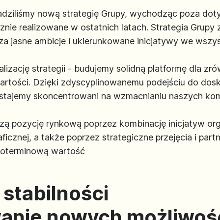
dziliśmy nową strategię Grupy, wychodząc poza dot
znie realizowane w ostatnich latach. Strategia Grupy 
 jasne ambicje i ukierunkowane inicjatywy we wszys
lizację strategii - budujemy solidną platformę dla zr
tości. Dzięki zdyscyplinowanemu podejściu do dosko
zostajemy skoncentrowani na wzmacnianiu naszych kom
ą pozycję rynkową poprzez kombinację inicjatyw org
ficznej, a także poprzez strategiczne przejęcia i pa
goterminową wartość
stabilności
anie nowych możliwoś