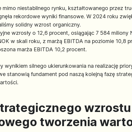
e mimo niestabilnego rynku, kształtowanego przez tr
nęła rekordowe wyniki finansowe. W 2024 roku zwięk
iśmy solidny wzrost organiczny.
ne wzrosły o 12,6 procent, osiągając 7 584 milion
OK w skali roku, z marżą EBITDA na poziomie 10,8 
łoszona marża EBITDA 10,2 procent.
 wynikiem silnego ukierunkowania na realizację prior
sowe stanowią fundament pod naszą kolejną fazę strat
rtości.
trategicznego wzrostu
nowego tworzenia warto