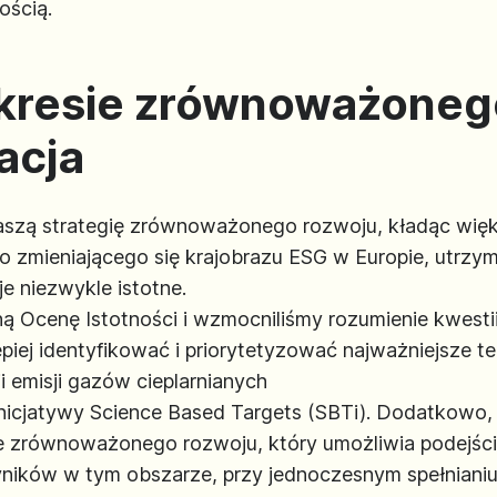
ością.
kresie zrównoważoneg
acja
aszą strategię zrównoważonego rozwoju, kładąc więk
o zmieniającego się krajobrazu ESG w Europie, utrzym
 niezwykle istotne.
ą Ocenę Istotności i wzmocniliśmy rozumienie kwes
epiej identyfikować i priorytetyzować najważniejsze t
i emisji gazów cieplarnianych
inicjatywy Science Based Targets (SBTi). Dodatkowo,
e zrównoważonego rozwoju, który umożliwia podejści
yników w tym obszarze, przy jednoczesnym spełnian