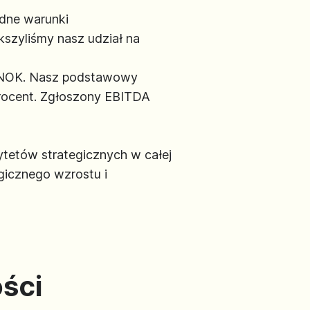
udne warunki
szyliśmy nasz udział na
y NOK. Nasz podstawowy
procent. Zgłoszony EBITDA
ytetów strategicznych w całej
egicznego wzrostu i
ści