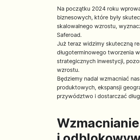
Na początku 2024 roku wprowa
biznesowych, które były skutec
skalowalnego wzrostu, wyznacza
Saferoad.
Już teraz widzimy skuteczną rea
długoterminowego tworzenia war
strategicznych inwestycji, po
wzrostu.
Będziemy nadal wzmacniać nasz
produktowych, ekspansji geogra
przywództwo i dostarczać dłu
Wzmacnianie 
i odblokowyw