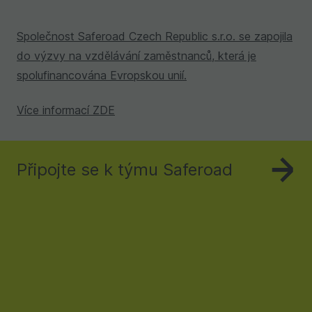
Společnost Saferoad Czech Republic s.r.o. se zapojila
do výzvy na vzdělávání zaměstnanců, která je
spolufinancována Evropskou unií.
Více informací
ZDE
Připojte se k týmu Saferoad