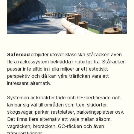
Saferoad
erbjuder utöver klassiska stålräcken även
flera räckessystem beklädda i naturligt trä. Stålräcken
passar inte alltid in i alla miljöer ur ett estetiskt
perspektiv och då kan våra träräcken vara ett
intressant alternativ.
Systemen är krocktestade och CE-certifierade och
lämpar sig väl till områden som t.ex. skidorter,
skogsvägar, parker, rastplatser, parkeringsplatser osv.
Det finns flera alternativ att välja mellan såsom,
vägräcken, broräcken, GC-räcken och även
träbullerskärmar.